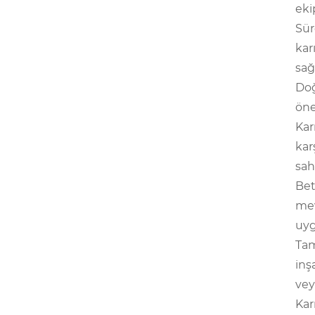
eki
Sür
kar
sağ
Doğ
öne
Kar
kar
sah
Bet
mev
uyg
Tam
inş
vey
Kar