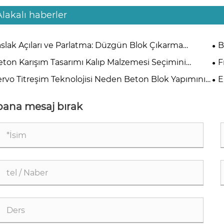
Alakalı haberler
aslak Açıları ve Parlatma: Düzgün Blok Çıkarma
B
endisliği
Ask
eton Karışım Tasarımı Kalıp Malzemesi Seçimini
F
rudan Nasıl Etkiler?
Pr
ervo Titreşim Teknolojisi Neden Beton Blok Yapımının
E
htarıdır?
Üre
bana mesaj bırak