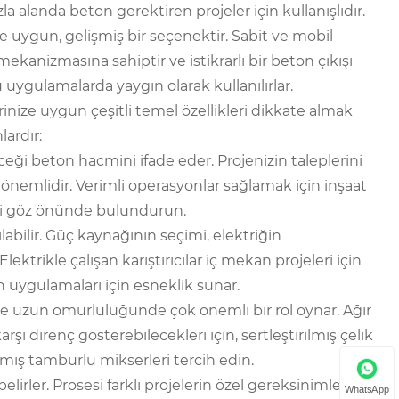
zla alanda beton gerektiren projeler için kullanışlıdır.
ne uygun, gelişmiş bir seçenektir. Sabit ve mobil
ış mekanizmasına sahiptir ve istikrarlı bir beton çıkışı
ygulamalarda yaygın olarak kullanılırlar.
nize uygun çeşitli temel özellikleri dikkate almak
lardır:
eceği beton hacmini ifade eder. Projenizin taleplerini
önemlidir. Verimli operasyonlar sağlamak için inşaat
ri göz önünde bulundurun.
ılabilir. Güç kaynağının seçimi, elektriğin
ktrikle çalışan karıştırıcılar iç mekan projeleri için
n uygulamaları için esneklik sunar.
e uzun ömürlülüğünde çok önemli bir rol oynar. Ağır
rşı direnç gösterebilecekleri için, sertleştirilmiş çelik
ış tamburlu mikserleri tercih edin.
belirler. Prosesi farklı projelerin özel gereksinimlerini
WhatsApp