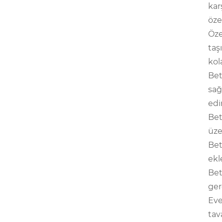
kar
öze
Öze
taş
kol
Bet
sağ
edi
Bet
üze
Bet
ekl
Bet
ger
Eve
tav