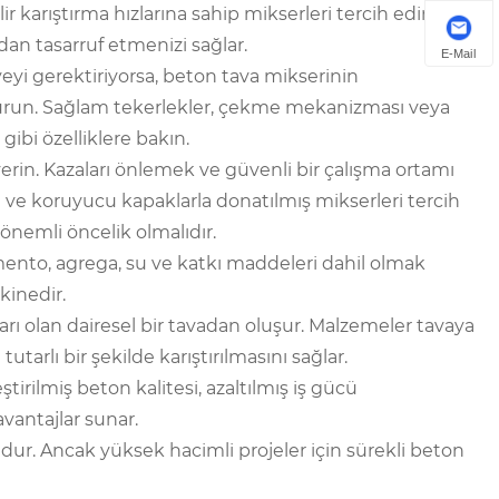
r karıştırma hızlarına sahip mikserleri tercih edin. Bu
an tasarruf etmenizi sağlar.
E-Mail
yeyi gerektiriyorsa, beton tava mikserinin
ndurun. Sağlam tekerlekler, çekme mekanizması veya
ibi özelliklere bakın.
erin. Kazaları önlemek ve güvenli bir çalışma ortamı
 ve koruyucu kapaklarla donatılmış mikserleri tercih
önemli öncelik olmalıdır.
mento, agrega, su ve katkı maddeleri dahil olmak
kinedir.
ları olan dairesel bir tavadan oluşur. Malzemeler tavaya
arlı bir şekilde karıştırılmasını sağlar.
ştirilmiş beton kalitesi, azaltılmış iş gücü
avantajlar sunar.
dur. Ancak yüksek hacimli projeler için sürekli beton