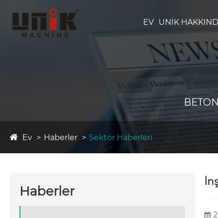
EV
UNIK HAKKIN
BETON
Ev
Haberler
Sektör Haberleri
İn
Haberler
2