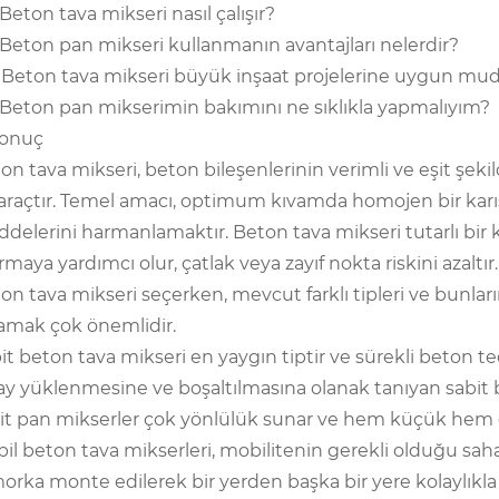
 Beton tava mikseri nasıl çalışır?
 Beton pan mikseri kullanmanın avantajları nelerdir?
 Beton tava mikseri büyük inşaat projelerine uygun mu
 Beton pan mikserimin bakımını ne sıklıkla yapmalıyım?
Sonuç
on tava mikseri, beton bileşenlerinin verimli ve eşit şekil
 araçtır. Temel amacı, optimum kıvamda homojen bir karı
delerini harmanlamaktır. Beton tava mikseri tutarlı bir
ırmaya yardımcı olur, çatlak veya zayıf nokta riskini azaltır.
on tava mikseri seçerken, mevcut farklı tipleri ve bunla
amak çok önemlidir.
it beton tava mikseri en yaygın tiptir ve sürekli beton ted
ay yüklenmesine ve boşaltılmasına olanak tanıyan sabit b
it pan mikserler çok yönlülük sunar ve hem küçük hem de
il beton tava mikserleri, mobilitenin gerekli olduğu saha
orka monte edilerek bir yerden başka bir yere kolaylıkla