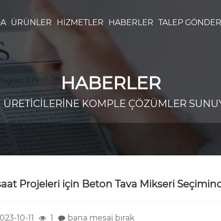
DA
ÜRÜNLER
HIZMETLER
HABERLER
TALEP GÖNDE
HABERLER
 ÜRETİCİLERİNE KOMPLE ÇÖZÜMLER SUNU
şaat Projeleri için Beton Tava Mikseri Seçimind
023-10-11
1
bana mesaj bırak