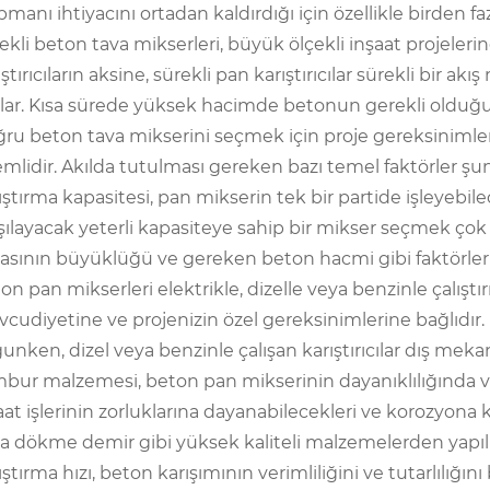
pmanı ihtiyacını ortadan kaldırdığı için özellikle birden fa
ekli beton tava mikserleri, büyük ölçekli inşaat projeleri
ıştırıcıların aksine, sürekli pan karıştırıcılar sürekli bir ak
lar. Kısa sürede yüksek hacimde betonun gerekli olduğu u
ru beton tava mikserini seçmek için proje gereksinimleri
mlidir. Akılda tutulması gereken bazı temel faktörler şun
ıştırma kapasitesi, pan mikserin tek bir partide işleyebil
şılayacak yeterli kapasiteye sahip bir mikser seçmek çok 
asının büyüklüğü ve gereken beton hacmi gibi faktörle
on pan mikserleri elektrikle, dizelle veya benzinle çalıştır
cudiyetine ve projenizin özel gereksinimlerine bağlıdır. Ele
unken, dizel veya benzinle çalışan karıştırıcılar dış meka
bur malzemesi, beton pan mikserinin dayanıklılığında v
aat işlerinin zorluklarına dayanabilecekleri ve korozyona ka
a dökme demir gibi yüksek kaliteli malzemelerden yapılm
ıştırma hızı, beton karışımının verimliliğini ve tutarlılığını 