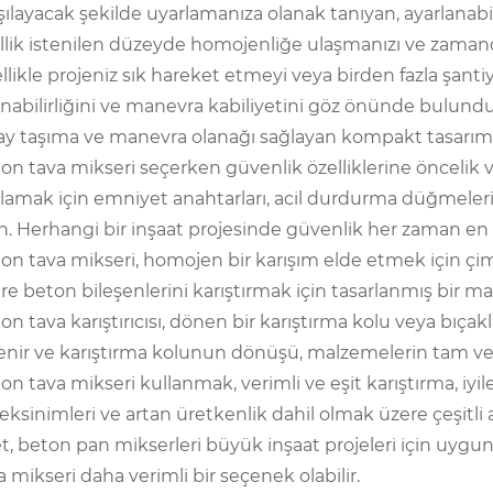
şılayacak şekilde uyarlamanıza olanak tanıyan, ayarlanabili
llik istenilen düzeyde homojenliğe ulaşmanızı ve zamand
llikle projeniz sık hareket etmeyi veya birden fazla şanti
ınabilirliğini ve manevra kabiliyetini göz önünde bulu
ay taşıma ve manevra olanağı sağlayan kompakt tasarım g
on tava mikseri seçerken güvenlik özelliklerine öncelik v
lamak için emniyet anahtarları, acil durdurma düğmeleri
n. Herhangi bir inşaat projesinde güvenlik her zaman en 
on tava mikseri, homojen bir karışım elde etmek için çi
re beton bileşenlerini karıştırmak için tasarlanmış bir ma
on tava karıştırıcısı, dönen bir karıştırma kolu veya bıçak
enir ve karıştırma kolunun dönüşü, malzemelerin tam ve tut
on tava mikseri kullanmak, verimli ve eşit karıştırma, iyile
eksinimleri ve artan üretkenlik dahil olmak üzere çeşitli 
t, beton pan mikserleri büyük inşaat projeleri için uygun
a mikseri daha verimli bir seçenek olabilir.