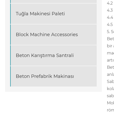
4.2
4.3
Tuğla Makinesi Paleti
4.4
4.5
5. 
Block Machine Accessories
Bet
bir
mad
Beton Karıştırma Santrali
art
Bet
anl
Beton Prefabrik Makinası
Sab
kol
sab
Mob
röm