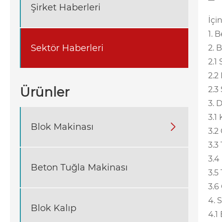
Şirket Haberleri
İçi
1. 
Sektör Haberleri
2. 
2.1
2.2
Ürünler
2.3
3. 
3.1
Blok Makinası

3.2
3.3
3.4
Beton Tuğla Makinası
3.5
3.6
4. 
Blok Kalıp
4.1