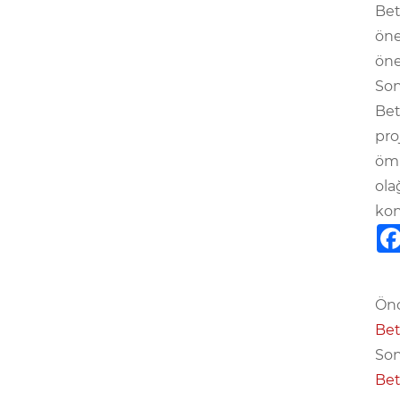
Bet
öne
öner
Son
Bet
pro
ömü
ola
kon
Önc
Bet
Son
Bet