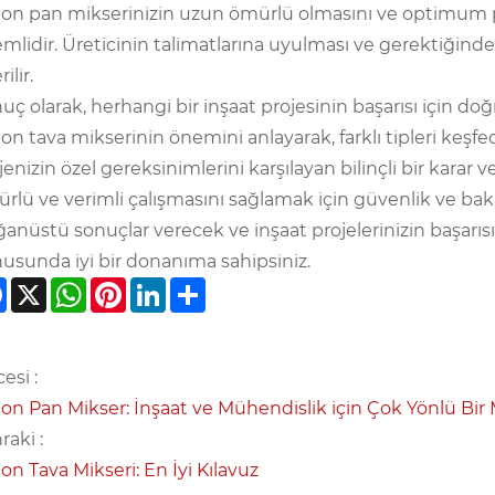
on pan mikserinizin uzun ömürlü olmasını ve optimum p
mlidir. Üreticinin talimatlarına uyulması ve gerektiğinde
ilir.
uç olarak, herhangi bir inşaat projesinin başarısı için do
on tava mikserinin önemini anlayarak, farklı tipleri keş
jenizin özel gereksinimlerini karşılayan bilinçli bir karar 
rlü ve verimli çalışmasını sağlamak için güvenlik ve bak
ğanüstü sonuçlar verecek ve inşaat projelerinizin başarı
usunda iyi bir donanıma sahipsiniz.
Facebook
X
WhatsApp
Pinterest
LinkedIn
Share
esi :
on Pan Mikser: İnşaat ve Mühendislik için Çok Yönlü Bir
raki :
on Tava Mikseri: En İyi Kılavuz