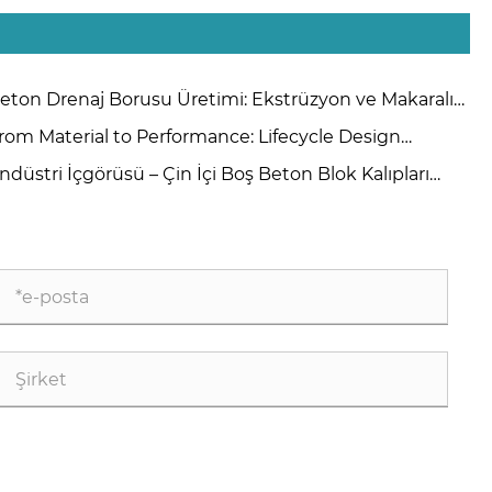
eton Drenaj Borusu Üretimi: Ekstrüzyon ve Makaralı
ı Yöntemleri Arasında Nasıl Seçim Yapılır?
rom Material to Performance: Lifecycle Design
inciples for High-Quality Concrete Steel Moulds
ndüstri İçgörüsü – Çin İçi Boş Beton Blok Kalıpları
ticileri