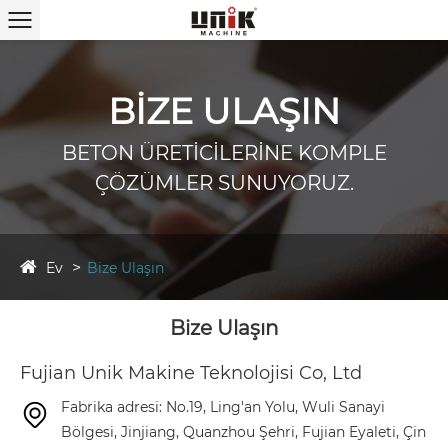
BİZE ULAŞIN
BETON ÜRETİCİLERİNE KOMPLE
ÇÖZÜMLER SUNUYORUZ.
Ev
Bize Ulaşın
Bize Ulaşın
Fujian Unik Makine Teknolojisi Co, Ltd
Fabrika adresi: No.19, Ling'an Yolu, Wuli Sanayi
Bölgesi, Jinjiang, Quanzhou Şehri, Fujian Eyaleti, Çin