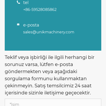
tel

+86-59528085862
e-posta

sales@unikmachinery.com
Teklif veya işbirliği ile ilgili herhangi bir
sorunuz varsa, lütfen e-posta
göndermekten veya aşağıdaki
sorgulama formunu kullanmaktan
çekinmeyin. Satış temsilcimiz 24 saat
içerisinde sizinle iletişime geçecektir.