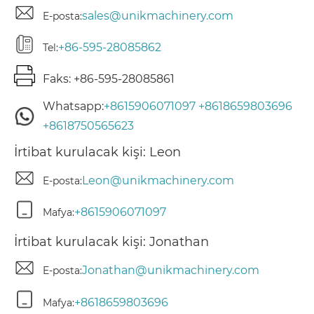
sales@unikmachinery.com
E-posta:
+86-595-28085862
Tel:
Faks: +86-595-28085861
Whatsapp:
+8615906071097
+8618659803696
+8618750565623
İrtibat kurulacak kişi: Leon
Leon@unikmachinery.com
E-posta:
+8615906071097
Mafya:
İrtibat kurulacak kişi: Jonathan
Jonathan@unikmachinery.com
E-posta:
+8618659803696
Mafya: