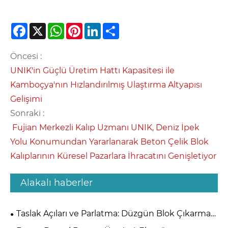
Facebook
X
WhatsApp
Pinterest
LinkedIn
Share
Öncesi :
UNIK'in Güçlü Üretim Hattı Kapasitesi ile
Kamboçya'nın Hızlandırılmış Ulaştırma Altyapısı
Gelişimi
Sonraki :
​ Fujian Merkezli Kalıp Uzmanı UNIK, Deniz İpek
Yolu Konumundan Yararlanarak Beton Çelik Blok
Kalıplarının Küresel Pazarlara İhracatını Genişletiyor
Alakalı haberler
Taslak Açıları ve Parlatma: Düzgün Blok Çıkarma
Mühendisliği