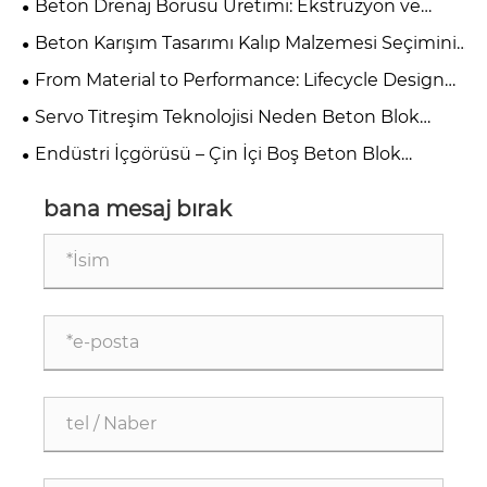
Beton Drenaj Borusu Üretimi: Ekstrüzyon ve
Makaralı Askı Yöntemleri Arasında Nasıl Seçim
Beton Karışım Tasarımı Kalıp Malzemesi Seçimini
Yapılır?
Doğrudan Nasıl Etkiler?
From Material to Performance: Lifecycle Design
Principles for High-Quality Concrete Steel Moulds
Servo Titreşim Teknolojisi Neden Beton Blok
Yapımının Anahtarıdır?
Endüstri İçgörüsü – Çin İçi Boş Beton Blok
Kalıpları Üreticileri
bana mesaj bırak