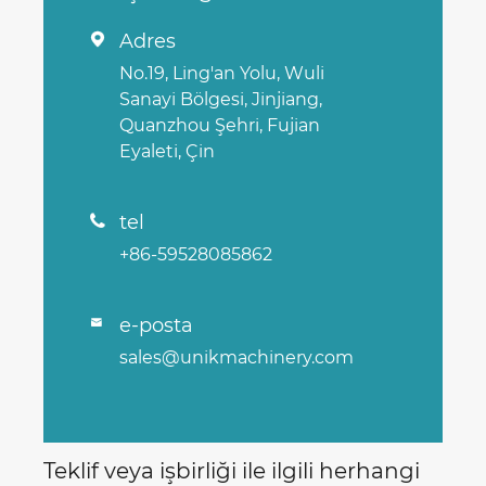
Adres

No.19, Ling'an Yolu, Wuli
Sanayi Bölgesi, Jinjiang,
Quanzhou Şehri, Fujian
Eyaleti, Çin
tel

+86-59528085862
e-posta

sales@unikmachinery.com
Teklif veya işbirliği ile ilgili herhangi