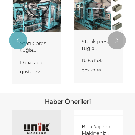
blok tuğla
Eğim koruma
makineleri
tuğlası
makinesi
Daha fazla
Daha fazla
göster >>
göster >>


Haber Önerileri
Kısa Süreli
Beton Parke
Kilit
Projeler İçin
Kalıplarıyla
Maki