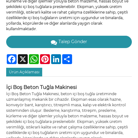
kürleme ve diğer işlemler yoluyla beton malzeme, hassas boyut ve
şekildeki içi boş tuğlalara preslenebilir. Ekipman, yüksek üretim
verimliliği, istikrarlı kalite ve rahat çalışma özelliklerine sahip, çeşitli
özelliklerde içi boş tuğlaların üretimi için uygundur ve binalarda,
yollarda, köprülerde ve diğer alanlarda yaygın olarak
kullanılmaktadır.
Talep Gönder
Facebook
X
WhatsApp
Pinterest
LinkedIn
Share
Ürün Açıklaması
İçi Boş Beton Tuğla Makinesi
İçi Boş Beton Tuğla Makinesi, beton içi boş tuğla üretiminde
uzmanlaşmış mekanik bir cihazdır. Ekipman esas olarak hazne,
konveyör bant, karıştırıcı, titreşimli masa, kalıp ve elektrik kontrol
sisteminden oluşur. Besleme, karıştırma, titreşim, presleme,
kürleme ve diğer işlemler yoluyla beton malzeme, hassas boyut ve
şekildeki içi boş tuğlalara preslenebilir. Ekipman, yüksek üretim
verimliliği, istikrarlı kalite ve rahat çalışma özelliklerine sahip, çeşitli
özelliklerde içi boş tuğlaların üretimi için uygundur ve binalarda,