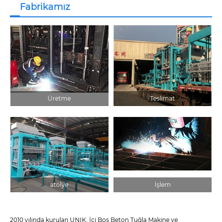
Fabrikamız
Üretme
Teslimat
atölye
İşlem
2010 yılında kurulan UNIK, İçi Boş Beton Tuğla Makine ve