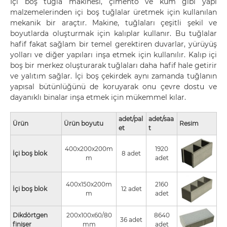
İçi boş tuğla makinesi, çimento ve kum gibi yapı
malzemelerinden içi boş tuğlalar üretmek için kullanılan
mekanik bir araçtır. Makine, tuğlaları çeşitli şekil ve
boyutlarda oluşturmak için kalıplar kullanır. Bu tuğlalar
hafif fakat sağlam bir temel gerektiren duvarlar, yürüyüş
yolları ve diğer yapıları inşa etmek için kullanılır. Kalıp içi
boş bir merkez oluşturarak tuğlaları daha hafif hale getirir
ve yalıtım sağlar. İçi boş çekirdek aynı zamanda tuğlanın
yapısal bütünlüğünü de koruyarak onu çevre dostu ve
dayanıklı binalar inşa etmek için mükemmel kılar.
adet/pal
adet/saa
Ürün
Ürün boyutu
Resim
et
t
400x200x200m
1920
İçi boş blok
8 adet
m
adet
400x150x200m
2160
İçi boş blok
12 adet
m
adet
Dikdörtgen
200x100x60/80
8640
36 adet
finişer
mm
adet