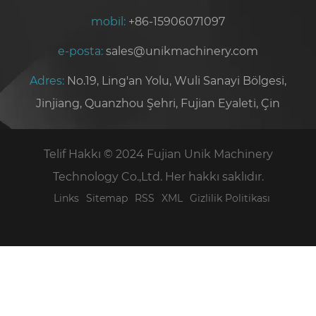
mobil:
+86-15906071097
e-posta:
sales@unikmachinery.com
Adres:
No.19, Ling'an Yolu, Wuli Sanayi Bölgesi,
Jinjiang, Quanzhou Şehri, Fujian Eyaleti, Çin
Telif Hakkı © 2024 Fujian Unik Machinery
Technology Co.,Ltd. Her hakkı saklıdır.
Links
Sitemap
RSS
XML
Gizlilik Politikası