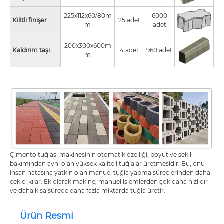
225x112x60/80m
6000
Kilitli finişer
25 adet
m
adet
200x300x600m
Kaldırım taşı
4 adet
960 adet
m
Çimento tuğlası makinesinin otomatik özelliği, boyut ve şekil
bakımından aynı olan yüksek kaliteli tuğlalar üretmesidir. Bu, onu
insan hatasına yatkın olan manuel tuğla yapma süreçlerinden daha
çekici kılar. Ek olarak makine, manuel işlemlerden çok daha hızlıdır
ve daha kısa sürede daha fazla miktarda tuğla üretir.
Ürün Resmi