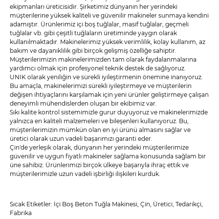
ekipmanları üreticisidir. Şirketimiz dünyanın her yerindeki
müşterilerine yüksek kaliteli ve güvenilir makineler sunmaya kendini
adamıştır. Ürünlerimiz içi boş tuğlalar, masif tuğlalar, geçmeli
tuğlalar vb. gibi çeşitli tuğlaların üretiminde yaygın olarak
kullanılmaktadır. Makinelerimiz yüksek verimlilik, kolay kullanım, az
bakım ve dayanıklılık gibi birçok gelişmiş özelliğe sahiptir.
Müşterilerimizin makinelerimizden tam olarak faydalanmalarına
yardımcı olmak için profesyonel teknik destek de sağlıyoruz.
UNIK olarak yeniliğin ve sürekli iyileştirmenin önemine inanıyoruz.
Bu amaçla, makinelerimizi sürekli iyileştirmeye ve müşterilerin
değişen ihtiyaçlarını karşılamak için yeni ürünler geliştirmeye çalışan
deneyimli mühendislerden oluşan bir ekibimiz var.
Sıkı kalite kontrol sistemimizle gurur duyuyoruz ve makinelerimizde
yalnızca en kaliteli malzemeleri ve bileşenleri kullanıyoruz. Bu,
müşterilerimizin mümkün olan en iyi ürünü almasını sağlar ve
üretici olarak uzun vadeli başarımızı garanti eder.
Çin'de yerleşik olarak, dünyanın her yerindeki müşterilerimize
güvenilir ve uygun fiyatlı makineler sağlama konusunda sağlam bir
üne sahibiz. Ürünlerimizi birçok ülkeye başarıyla ihraç ettik ve
müşterilerimizle uzun vadeli işbirliği ilişkileri kurduk.
Sıcak Etiketler: İçi Boş Beton Tuğla Makinesi, Çin, Üretici, Tedarikçi,
Fabrika