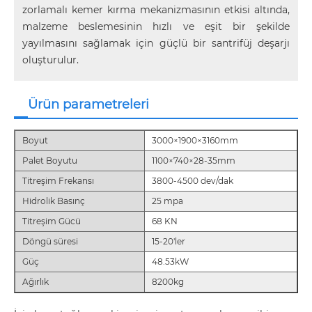
zorlamalı kemer kırma mekanizmasının etkisi altında,
malzeme beslemesinin hızlı ve eşit bir şekilde
yayılmasını sağlamak için güçlü bir santrifüj deşarjı
oluşturulur.
Ürün parametreleri
Boyut
3000×1900×3160mm
Palet Boyutu
1100×740×28-35mm
Titreşim Frekansı
3800-4500 dev/dak
Hidrolik Basınç
25 mpa
Titreşim Gücü
68 KN
Döngü süresi
15-20'ler
Güç
48.53kW
Ağırlık
8200kg