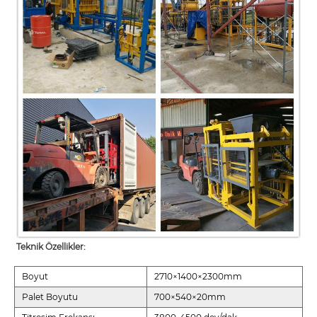
Teknik Özellikler:
Boyut
2710×1400×2300mm
Palet Boyutu
700×540×20mm