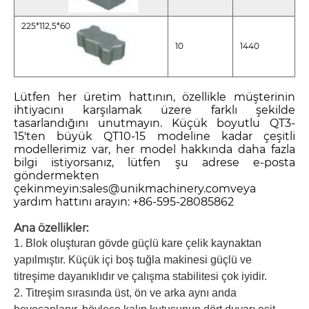
225*112,5*60
10
1440
Lütfen her üretim hattının, özellikle müşterinin
ihtiyacını karşılamak üzere farklı şekilde
tasarlandığını unutmayın. Küçük boyutlu QT3-
15'ten büyük QT10-15 modeline kadar çeşitli
modellerimiz var, her model hakkında daha fazla
bilgi istiyorsanız, lütfen şu adrese e-posta
göndermekten
çekinmeyin:
sales@unikmachinery.com
veya
yardım hattını arayın: +86-595-28085862
Ana özellikler:
1. Blok oluşturan gövde güçlü kare çelik kaynaktan
yapılmıştır. Küçük içi boş tuğla makinesi güçlü ve
titreşime dayanıklıdır ve çalışma stabilitesi çok iyidir.
2. Titreşim sırasında üst, ön ve arka aynı anda