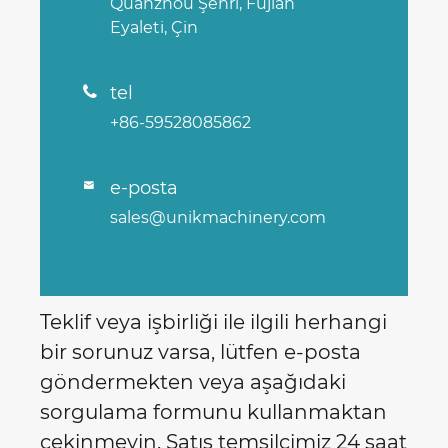
Quanzhou Şehri, Fujian
Eyaleti, Çin
tel

+86-59528085862
e-posta

sales@unikmachinery.com
Teklif veya işbirliği ile ilgili herhangi
bir sorunuz varsa, lütfen e-posta
göndermekten veya aşağıdaki
sorgulama formunu kullanmaktan
çekinmeyin. Satış temsilcimiz 24 saat