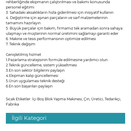
rehberliğinde ekipmanın çalıştırılması ve bakımı konusunda
personel eğitimi
3. Sahadaki aksaklıkların hızla giderilmesi için inisiyatif kullanın
4. Değiştirme için aşınan parçaların ve sarf malzemelerinin
tamamını hazırlayın
5. Büyük parçalar için bakım, firmamız tek aramadan sonra sahaya
ulaşmayı ve müşterinin normal üretimini sağlamayı garanti eder
6. Makine ve tesis performansının optimize edilmesi
7. Teknik değişim
Genişletilmiş hizmet
1.Pazarlama stratejisinin formüle edilmesine yardımcı olun
2.Teknik güncelleme, sistem yükseltmesi
3.En son sektör bilgilerini paylaşın
4.Ekipman kalıp güncellemesi
5.Ürün uygulaması teknik desteği
6.En son başarıları paylaşın
Sıcak Etiketler: İçi Boş Blok Yapma Makinesi, Çin, Üretici, Tedarikçi,
Fabrika
İlgili Kategori