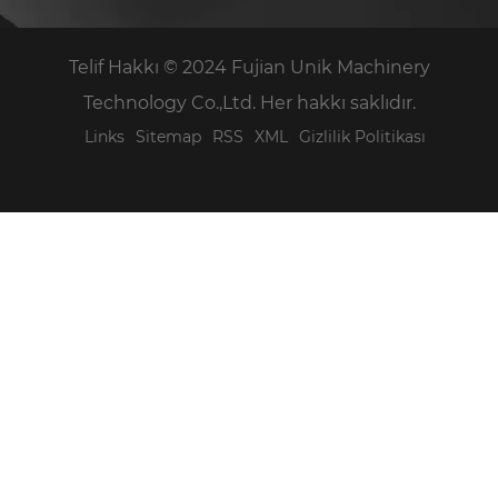
e-posta:
sales@unikmachinery.com
Adres:
No.19, Ling'an Yolu, Wuli Sanayi Bölgesi,
Jinjiang, Quanzhou Şehri, Fujian Eyaleti, Çin
Telif Hakkı © 2024 Fujian Unik Machinery
Technology Co.,Ltd. Her hakkı saklıdır.
Links
Sitemap
RSS
XML
Gizlilik Politikası