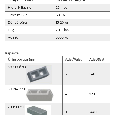
Titreşim Frekansı
3800-4500 dev/dak
Hidrolik Basınç
25 mpa
Titreşim Gücü
68 KN
Döngü süresi
15-20'ler
Güç
20.55kW
Ağırlık
5500 kg
Kapasite
Ürün boyutu (mm)
Adet/Palet
Adet/Saat
390*190*190
3
540
390*140*190
4
720
200*100*60
10
1440