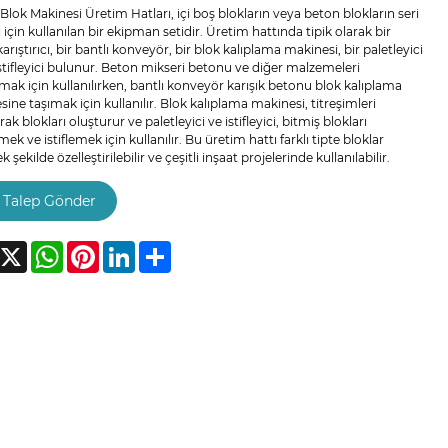
 Blok Makinesi Üretim Hatları, içi boş blokların veya beton blokların seri
 için kullanılan bir ekipman setidir. Üretim hattında tipik olarak bir
arıştırıcı, bir bantlı konveyör, bir blok kalıplama makinesi, bir paletleyici
istifleyici bulunur. Beton mikseri betonu ve diğer malzemeleri
rmak için kullanılırken, bantlı konveyör karışık betonu blok kalıplama
ine taşımak için kullanılır. Blok kalıplama makinesi, titreşimleri
ak blokları oluşturur ve paletleyici ve istifleyici, bitmiş blokları
mek ve istiflemek için kullanılır. Bu üretim hattı farklı tipte bloklar
 şekilde özelleştirilebilir ve çeşitli inşaat projelerinde kullanılabilir.
Talep Gönder
acebook
X
WhatsApp
Pinterest
LinkedIn
Share