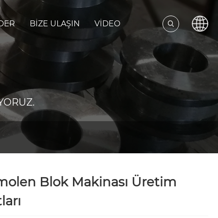
DER
BIZE ULAŞIN
VIDEO
YORUZ.
molen Blok Makinası Üretim
ları