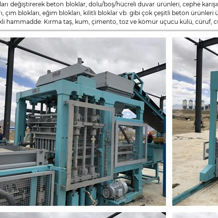
ları değiştirerek beton bloklar, dolu/boş/hücreli duvar ürünleri, cephe karışı
rı, çim blokları, eğim blokları, kilitli bloklar vb. gibi çok çeşitli beton ürünler
li hammadde: Kırma taş, kum, çimento, toz ve kömür uçucu külü, cüruf, cüru