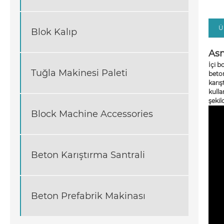
Ü
Blok Kalıp
Asm
İçi b
Tuğla Makinesi Paleti
beton
karış
kulla
şekil
Block Machine Accessories
Beton Karıştırma Santrali
Beton Prefabrik Makinası