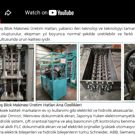
oş Blok Makinesi Üretim Hatları, yabancı ileri teknoloji ve teknolojiyi tam
 oluşturulur, ekipman yıl boyunca normal şekilde üretilebilir ve farklı ka
ltusunda ürün kalitesi iyidir.
oş Blok Makinesi Üretim Hatları Ana Özellikleri:
üksek kaliteli markaların ev içi kullanımı gibi elektrikli ve hidrolik aksesu
lar Omron, Weinview dokunmatik ekran, Japonya Yuken elektromanyetik valf, 
idrolik sistem, çift orantısal taşma ve akış basıncının çift kontrolünü benims
thal akıllı PLC dokunmatik ekran ve saf elektrikli orijinaller (yüksek otomasy
na elektrik bileşenleri ve hidrolik bileşenlerin tümü Schneider, ABB, Siemen