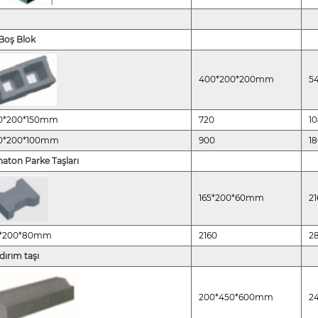
 Boş Blok
400*200*200mm
5
0*200*150mm
720
1
0*200*100mm
900
1
aton Parke Taşları
165*200*60mm
2
5*200*80mm
2160
2
dırım taşı
200*450*600mm
2