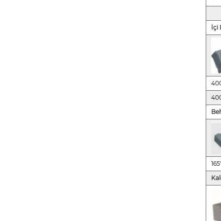
İçi
40
40
Beh
16
Kal