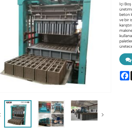
İçi Boş
üretimi
beton k
ve bir 
karıştı
makines
kullanar
paletle
üretecek
F