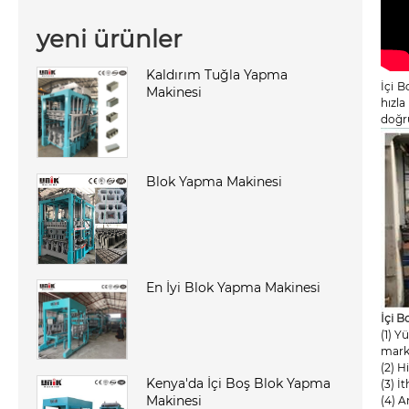
yeni ürünler
Kaldırım Tuğla Yapma
İçi B
Makinesi
hızla
doğru
Blok Yapma Makinesi
En İyi Blok Yapma Makinesi
İçi B
(1) Y
marka
(2) H
Kenya'da İçi Boş Blok Yapma
(3) İ
Makinesi
(4) A