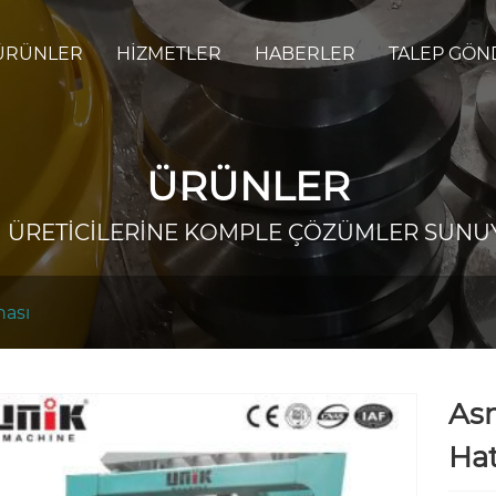
ÜRÜNLER
HIZMETLER
HABERLER
TALEP GÖN
ÜRÜNLER
 ÜRETİCİLERİNE KOMPLE ÇÖZÜMLER SUNU
nası
As
Hat