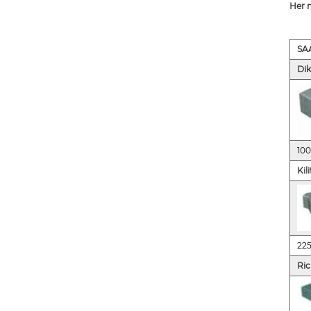
Her m
SA
Di
10
Kil
22
Ric