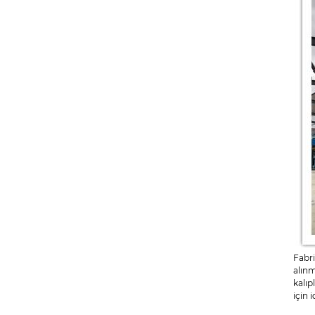
Fabr
alınm
kalıp
için 