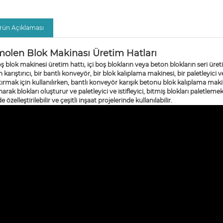
rün Açıklaması
olen Blok Makinası Üretim Hatları
oş blok makinesi üretim hattı, içi boş blokların veya beton blokların seri üret
 karıştırıcı, bir bantlı konveyör, bir blok kalıplama makinesi, bir paletleyici
tırmak için kullanılırken, bantlı konveyör karışık betonu blok kalıplama makin
narak blokları oluşturur ve paletleyici ve istifleyici, bitmiş blokları paletlemek
de özelleştirilebilir ve çeşitli inşaat projelerinde kullanılabilir.