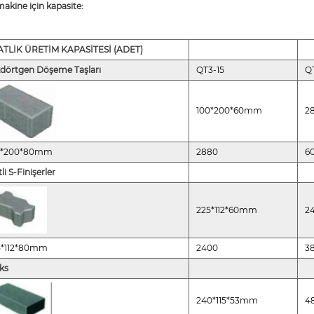
akine için kapasite:
ATLİK ÜRETİM KAPASİTESİ (ADET)
kdörtgen Döşeme Taşları
QT3-15
Q
100*200*60mm
2
0*200*80mm
2880
6
itli S-Finişerler
225*112*60mm
2
5*112*80mm
2400
3
ks
240*115*53mm
4